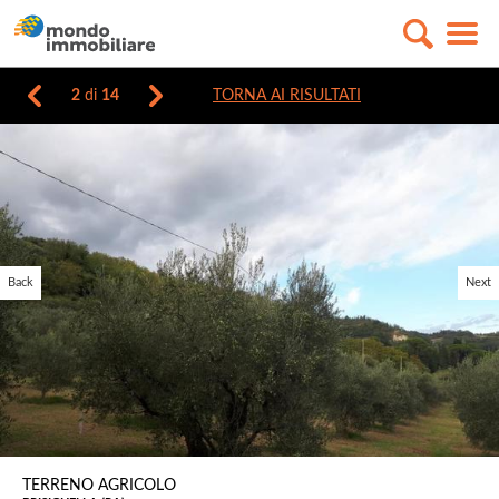
2
di
14
TORNA AI RISULTATI
Back
Next
TERRENO AGRICOLO