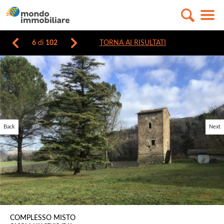
6
di
102
TORNA AI RISULTATI
Back
Next
COMPLESSO MISTO