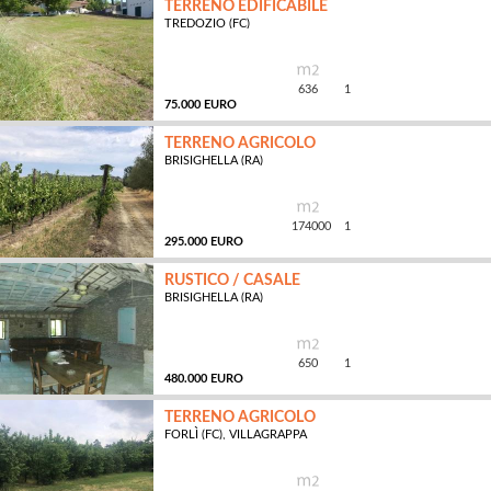
TERRENO EDIFICABILE
TREDOZIO (FC)
MQ
636
1
75.000 EURO
TERRENO AGRICOLO
BRISIGHELLA (RA)
MQ
174000
1
295.000 EURO
RUSTICO / CASALE
BRISIGHELLA (RA)
MQ
650
1
480.000 EURO
TERRENO AGRICOLO
FORLÌ (FC), VILLAGRAPPA
MQ