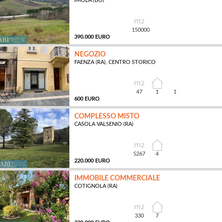
IMOLA (BO)
MQ
150000
390.000 EURO
NEGOZIO
FAENZA (RA), CENTRO STORICO
MQ
47
1
1
600 EURO
COMPLESSO MISTO
CASOLA VALSENIO (RA)
MQ
5267
4
220.000 EURO
IMMOBILE COMMERCIALE
COTIGNOLA (RA)
MQ
330
7