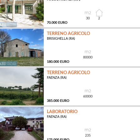
MQ
30
2
70.000 EURO
TERRENO AGRICOLO
BRISIGHELLA (RA)
MQ
80000
180.000 EURO
TERRENO AGRICOLO
FAENZA (RA)
MQ
60000
385.000 EURO
LABORATORIO
FAENZA (RA)
MQ
235
175.000 EURO