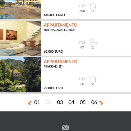
800
11
440.000 EURO
APPARTAMENTO
BAGNACAVALLO (RA)
MQ
47
1
65.000 EURO
APPARTAMENTO
MARRADI (FI)
MQ
60
2
79.000 EURO
01
02
03
04
05
06
MQ