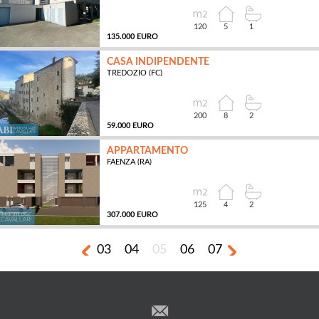
120
5
1
135.000 EURO
CASA INDIPENDENTE
TREDOZIO (FC)
MQ
200
8
2
59.000 EURO
APPARTAMENTO
FAENZA (RA)
MQ
125
4
2
307.000 EURO
03
04
05
06
07
MQ