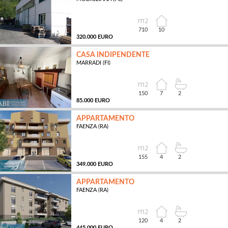
MQ
710
10
320.000 EURO
CASA INDIPENDENTE
MARRADI (FI)
MQ
150
7
2
85.000 EURO
APPARTAMENTO
FAENZA (RA)
MQ
155
4
2
349.000 EURO
APPARTAMENTO
FAENZA (RA)
MQ
120
4
2
445.000 EURO