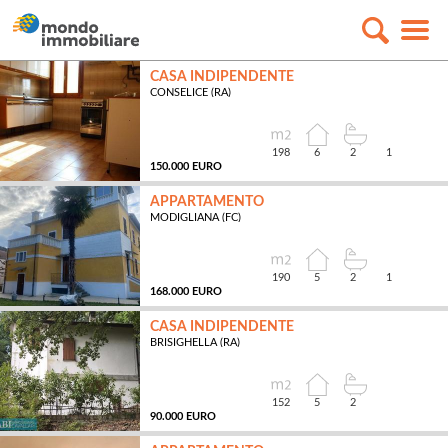
CASA INDIPENDENTE
CONSELICE (RA)
198
6
2
1
150.000 EURO
APPARTAMENTO
MODIGLIANA (FC)
MQ
190
5
2
1
168.000 EURO
CASA INDIPENDENTE
BRISIGHELLA (RA)
MQ
152
5
2
90.000 EURO