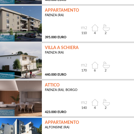
APPARTAMENTO
FAENZA (RA)
MQ
110
4
2
395.000 EURO
VILLA A SCHIERA
FAENZA (RA)
MQ
170
6
2
440.000 EURO
ATTICO
FAENZA (RA), BORGO
MQ
140
4
2
423.000 EURO
APPARTAMENTO
ALFONSINE (RA)
MQ