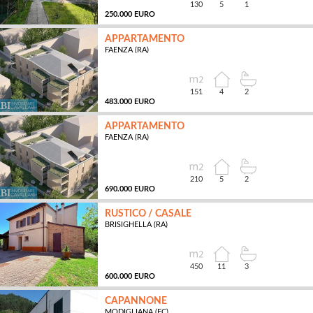
130
5
1
250.000 EURO
APPARTAMENTO
FAENZA (RA)
MQ
151
4
2
483.000 EURO
APPARTAMENTO
FAENZA (RA)
MQ
210
5
2
690.000 EURO
RUSTICO / CASALE
BRISIGHELLA (RA)
MQ
450
11
3
600.000 EURO
CAPANNONE
MODIGLIANA (FC)