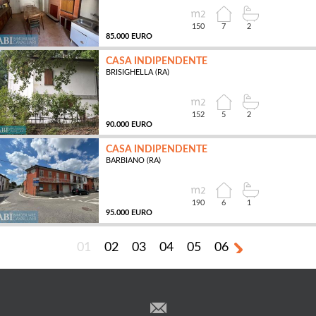
150
7
2
85.000 EURO
CASA INDIPENDENTE
BRISIGHELLA (RA)
MQ
152
5
2
90.000 EURO
CASA INDIPENDENTE
BARBIANO (RA)
MQ
190
6
1
95.000 EURO
01
02
03
04
05
06
MQ