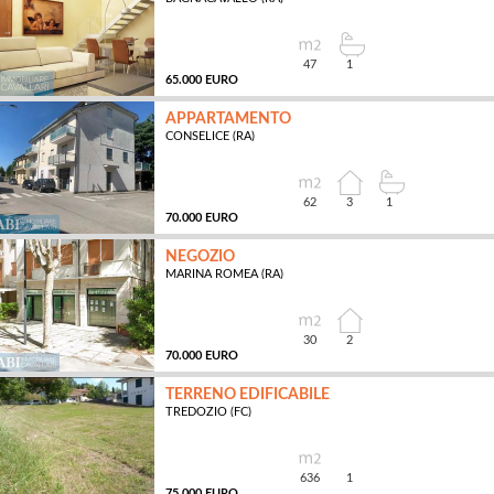
MQ
47
1
65.000 EURO
APPARTAMENTO
CONSELICE (RA)
MQ
62
3
1
70.000 EURO
NEGOZIO
MARINA ROMEA (RA)
MQ
30
2
70.000 EURO
TERRENO EDIFICABILE
TREDOZIO (FC)
MQ
636
1
75.000 EURO