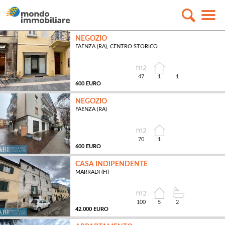
NEGOZIO
FAENZA (RA), CENTRO STORICO
47
1
1
600 EURO
NEGOZIO
FAENZA (RA)
MQ
70
1
600 EURO
CASA INDIPENDENTE
MARRADI (FI)
MQ
100
5
2
42.000 EURO