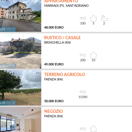
APPARTAMENTO
MARRADI (FI), SANT'ADRIANO
MQ
100
5
2
48.000 EURO
RUSTICO / CASALE
BRISIGHELLA (RA)
MQ
200
10
49.000 EURO
TERRENO AGRICOLO
FAENZA (RA)
MQ
15390
50.000 EURO
NEGOZIO
FAENZA (RA)
MQ