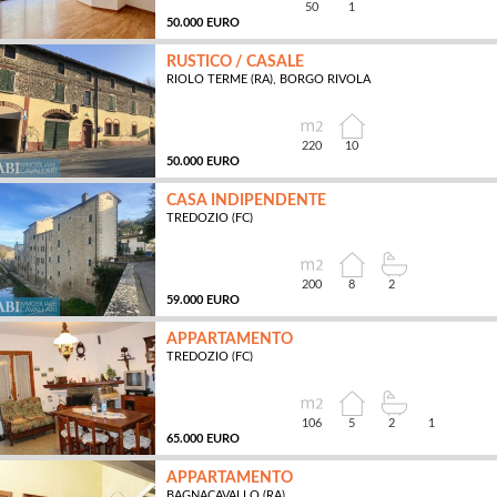
50
1
50.000 EURO
RUSTICO / CASALE
RIOLO TERME (RA), BORGO RIVOLA
MQ
220
10
50.000 EURO
CASA INDIPENDENTE
TREDOZIO (FC)
MQ
200
8
2
59.000 EURO
APPARTAMENTO
TREDOZIO (FC)
MQ
106
5
2
1
65.000 EURO
APPARTAMENTO
BAGNACAVALLO (RA)