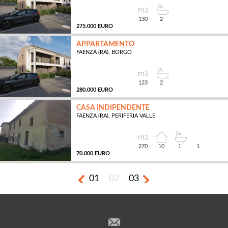
130
2
275.000 EURO
APPARTAMENTO
FAENZA (RA), BORGO
MQ
123
2
280.000 EURO
CASA INDIPENDENTE
FAENZA (RA), PERIFERIA VALLE
MQ
270
10
1
1
70.000 EURO
01
02
03
MQ