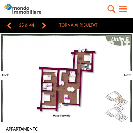
35
di
44
TORNA AI RISULTATI
Back
Next
APPARTAMENTO