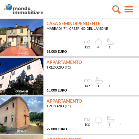
CASA SEMINDIPENDENTE
MARRADI (FI), CRESPINO DEL LAMONE
122
4
1
38.000 EURO
APPARTAMENTO
TREDOZIO (FC)
MQ
147
1
1
65.000 EURO
APPARTAMENTO
TREDOZIO (FC)
MQ
100
4
1
1
79.000 EURO