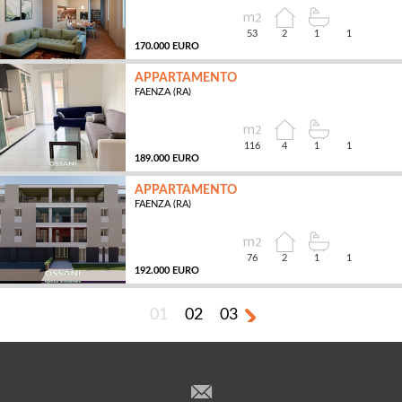
53
2
1
1
170.000 EURO
APPARTAMENTO
FAENZA (RA)
MQ
116
4
1
1
189.000 EURO
APPARTAMENTO
FAENZA (RA)
MQ
76
2
1
1
192.000 EURO
01
02
03
MQ