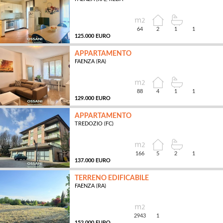
MQ
64
2
1
1
125.000 EURO
APPARTAMENTO
FAENZA (RA)
MQ
88
4
1
1
129.000 EURO
APPARTAMENTO
TREDOZIO (FC)
MQ
166
5
2
1
137.000 EURO
TERRENO EDIFICABILE
FAENZA (RA)
MQ
2943
1
152.000 EURO