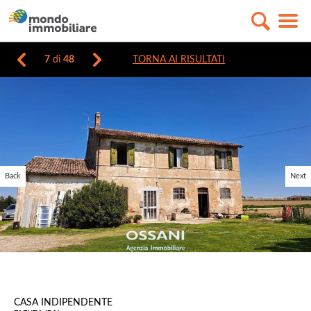
7
di
48
TORNA AI RISULTATI
Back
Next
CASA INDIPENDENTE