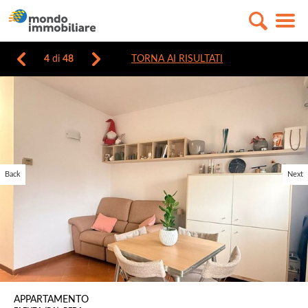
4
di
48
TORNA AI RISULTATI
Back
Next
APPARTAMENTO