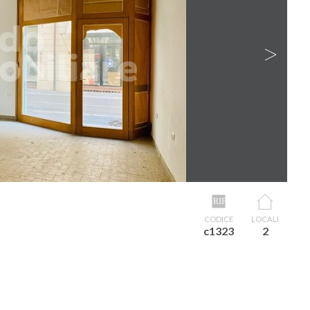
N
CODICE
LOCALI
c1323
2