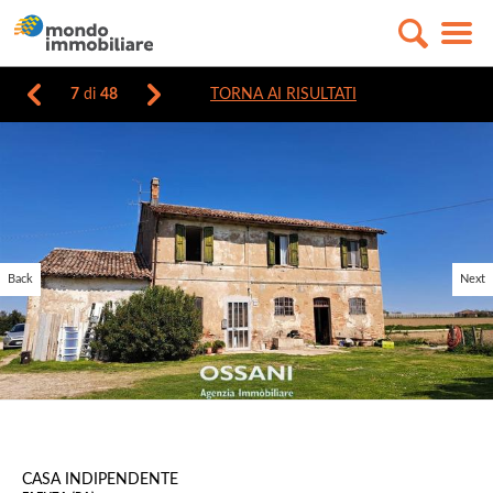
7
di
48
TORNA AI RISULTATI
Back
Next
CASA INDIPENDENTE