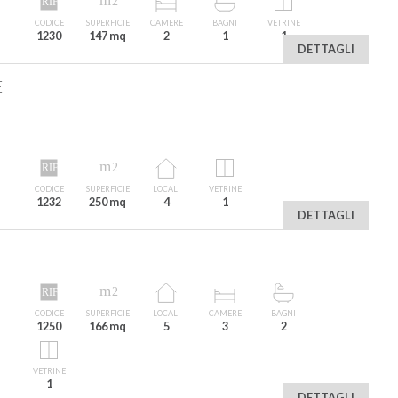
CODICE
SUPERFICIE
CAMERE
BAGNI
VETRINE
1230
147 mq
2
1
1
DETTAGLI
E
CODICE
SUPERFICIE
LOCALI
VETRINE
1232
250 mq
4
1
DETTAGLI
CODICE
SUPERFICIE
LOCALI
CAMERE
BAGNI
1250
166 mq
5
3
2
VETRINE
1
DETTAGLI