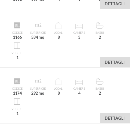
DETTAGLI
CODICE
SUPERFICIE
LOCALI
CAMERE
BAGNI
1166
534 mq
8
3
2
VETRINE
1
DETTAGLI
CODICE
SUPERFICIE
LOCALI
CAMERE
BAGNI
1174
292 mq
8
4
2
VETRINE
1
DETTAGLI