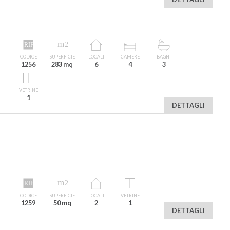
CODICE
SUPERFICIE
LOCALI
CAMERE
BAGNI
1256
283 mq
6
4
3
VETRINE
1
DETTAGLI
CODICE
SUPERFICIE
LOCALI
VETRINE
1259
50 mq
2
1
DETTAGLI