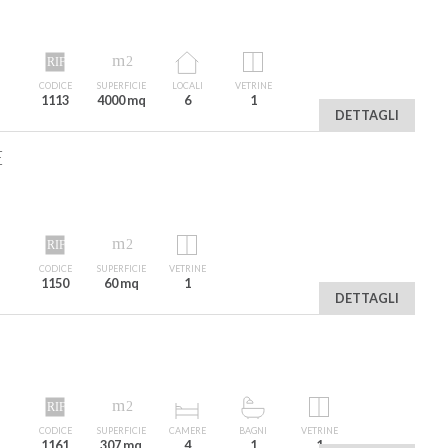
CODICE
SUPERFICIE
LOCALI
VETRINE
1113
4000 mq
6
1
DETTAGLI
E
CODICE
SUPERFICIE
VETRINE
1150
60 mq
1
DETTAGLI
CODICE
SUPERFICIE
CAMERE
BAGNI
VETRINE
1161
307 mq
4
1
1