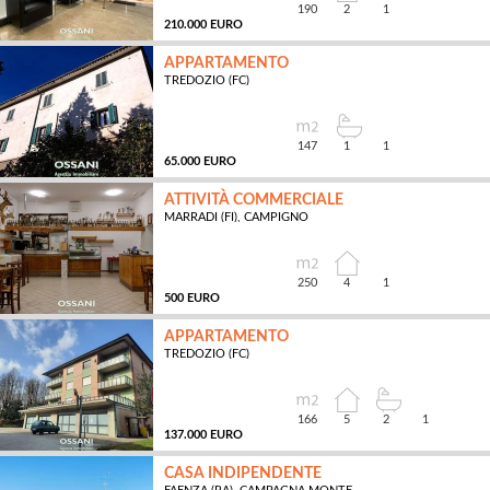
190
2
1
210.000 EURO
APPARTAMENTO
TREDOZIO (FC)
MQ
147
1
1
65.000 EURO
ATTIVITÀ COMMERCIALE
MARRADI (FI), CAMPIGNO
MQ
250
4
1
500 EURO
APPARTAMENTO
TREDOZIO (FC)
MQ
166
5
2
1
137.000 EURO
CASA INDIPENDENTE