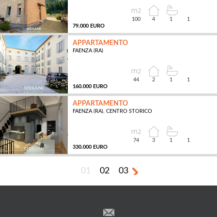
100
4
1
1
79.000 EURO
APPARTAMENTO
FAENZA (RA)
MQ
44
2
1
1
160.000 EURO
APPARTAMENTO
FAENZA (RA), CENTRO STORICO
MQ
74
3
1
1
330.000 EURO
01
02
03
MQ