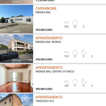
1.150.000 EURO
CAPANNONE
FAENZA (RA)
MQ
923
11
1
395.000 EURO
APPARTAMENTO
FAENZA (RA), BORGO
MQ
113
3
1
1
230.000 EURO
APPARTAMENTO
FAENZA (RA), CENTRO STORICO
MQ
147
5
2
1
390.000 EURO
APPARTAMENTO
TREDOZIO (FC)
MQ