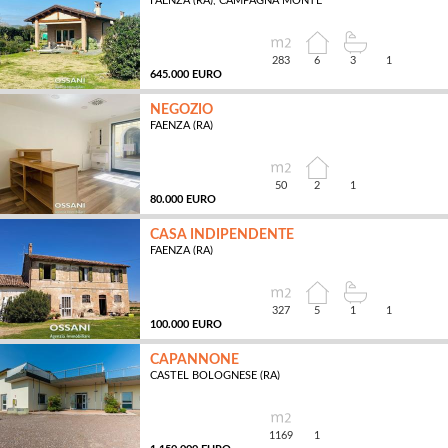
FAENZA (RA), CAMPAGNA MONTE
MQ
283
6
3
1
645.000 EURO
NEGOZIO
FAENZA (RA)
MQ
50
2
1
80.000 EURO
CASA INDIPENDENTE
FAENZA (RA)
MQ
327
5
1
1
100.000 EURO
CAPANNONE
CASTEL BOLOGNESE (RA)
MQ
1169
1