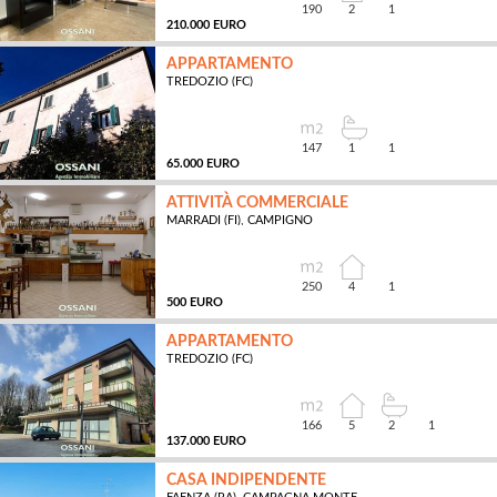
190
2
1
210.000 EURO
APPARTAMENTO
TREDOZIO (FC)
MQ
147
1
1
65.000 EURO
ATTIVITÀ COMMERCIALE
MARRADI (FI), CAMPIGNO
MQ
250
4
1
500 EURO
APPARTAMENTO
TREDOZIO (FC)
MQ
166
5
2
1
137.000 EURO
CASA INDIPENDENTE