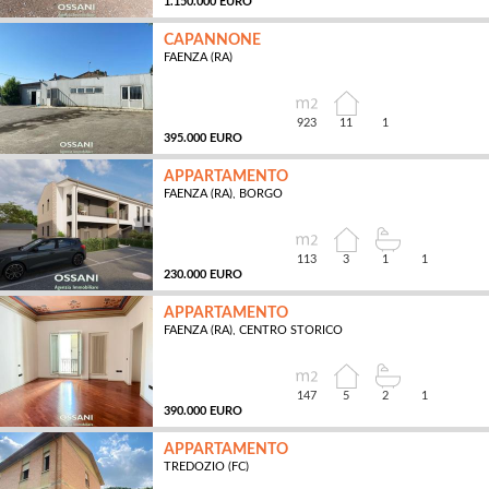
1.150.000 EURO
CAPANNONE
FAENZA (RA)
MQ
923
11
1
395.000 EURO
APPARTAMENTO
FAENZA (RA), BORGO
MQ
113
3
1
1
230.000 EURO
APPARTAMENTO
FAENZA (RA), CENTRO STORICO
MQ
147
5
2
1
390.000 EURO
APPARTAMENTO
TREDOZIO (FC)
MQ