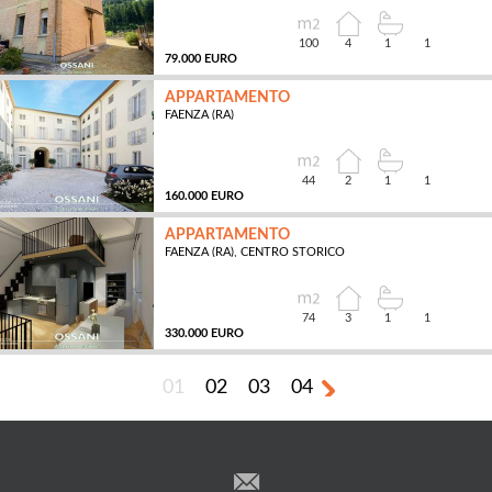
100
4
1
1
79.000 EURO
APPARTAMENTO
FAENZA (RA)
MQ
44
2
1
1
160.000 EURO
APPARTAMENTO
FAENZA (RA), CENTRO STORICO
MQ
74
3
1
1
330.000 EURO
01
02
03
04
MQ