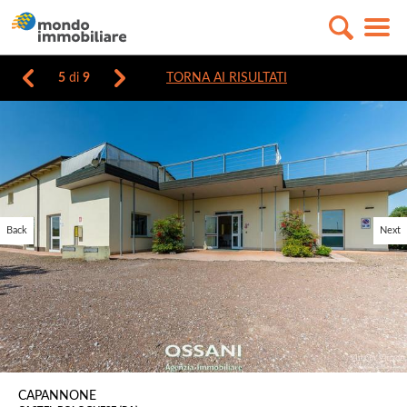
5
di
9
TORNA AI RISULTATI
Back
Next
CAPANNONE