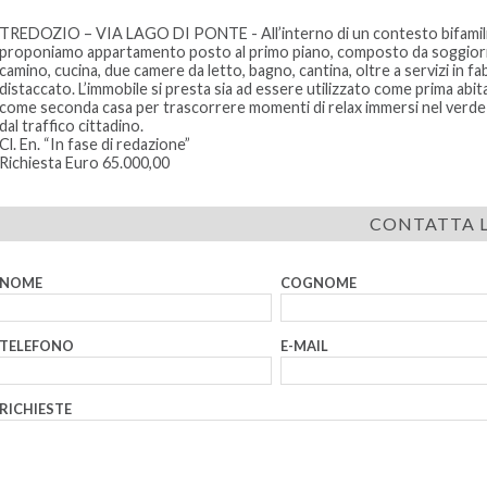
TREDOZIO – VIA LAGO DI PONTE - All’interno di un contesto bifamili
proponiamo appartamento posto al primo piano, composto da soggio
camino, cucina, due camere da letto, bagno, cantina, oltre a servizi in f
distaccato. L’immobile si presta sia ad essere utilizzato come prima abit
come seconda casa per trascorrere momenti di relax immersi nel verde 
dal traffico cittadino.
Cl. En. “In fase di redazione”
Richiesta Euro 65.000,00
CONTATTA L
NOME
COGNOME
TELEFONO
E-MAIL
RICHIESTE