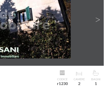
N
CODICE
CAMERE
BAGNI
r1230
2
1