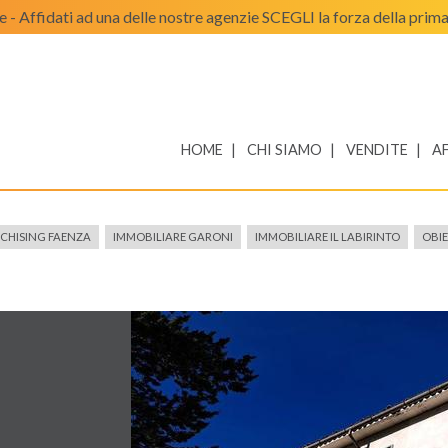
e - Affidati ad una delle nostre agenzie SCEGLI la forza della prim
HOME
CHI SIAMO
VENDITE
AF
NCHISING FAENZA
IMMOBILIARE GARONI
IMMOBILIARE IL LABIRINTO
OBI
a
rna