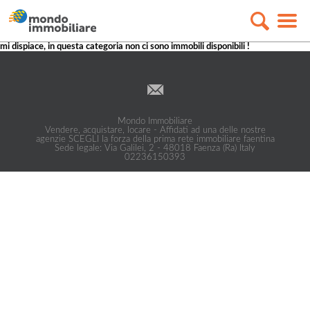
mi dispiace, in questa categoria non ci sono immobili disponibili !
Mondo Immobiliare
Vendere, acquistare, locare - Affidati ad una delle nostre
agenzie SCEGLI la forza della prima rete immobiliare faentina
Sede legale: Via Galilei, 2 - 48018 Faenza (Ra) Italy
02236150393